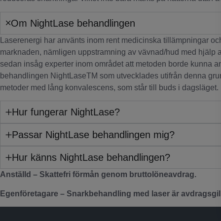
Om NightLase behandlingen
Laserenergi har använts inom rent medicinska tillämpningar och
marknaden, nämligen uppstramning av vävnad/hud med hjälp av l
sedan insåg experter inom området att metoden borde kunna an
behandlingen NightLaseTM som utvecklades utifrån denna grundid
metoder med lång konvalescens, som står till buds i dagsläget. 
Hur fungerar NightLase?
Passar NightLase behandlingen mig?
Hur känns NightLase behandlingen?
Anställd – Skattefri förmån genom bruttolöneavdrag.
Egenföretagare – Snarkbehandling med laser är avdragsgil