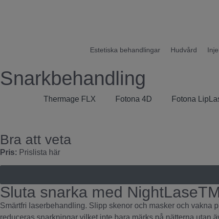
Estetiska behandlingar
Hudvård
Inj
Snarkbehandling
Thermage FLX
Fotona 4D
Fotona LipLa
Bra att veta
Pris:
Prislista här
Sluta snarka med NightLaseT
Smärtfri laserbehandling. Slipp skenor och masker och vakna pi
reduceras snarkningar vilket inte bara märks på nätterna utan 