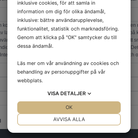
inklusive cookies, för att samla in
information om dig för olika ändamål,
inklusive: bättre användarupplevelse,
 kosmetiska behandlingar i decennier. Under senare år har en n
funktionalitet, statistik och marknadsföring.
aserbaserad värme. Detta har under flera år använts utanpå kr
Genom att klicka på "OK" samtycker du till
vändas även för en uppstramning av vävnad i svalget och att s
dessa ändamål.
é visade sig vara mycket effektiv och är absolut smärtfri. Det
Inte heller bettskenor, syrgasmasker eller annan obekväm och op
Läs mer om vår användning av cookies och
behandling av personuppgifter på vår
webbplats.
VISA
DETALJER
JA
NEJ
OK
JA
NEJ
NÖDVÄNDIG
INSTÄLLNINGAR
AVVISA ALLA
l
JA
NEJ
JA
NEJ