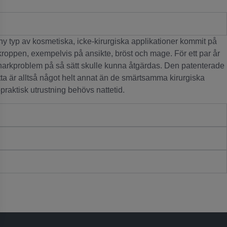
y typ av kosmetiska, icke-kirurgiska applikationer kommit på
oppen, exempelvis på ansikte, bröst och mage. För ett par år
narkproblem på så sätt skulle kunna åtgärdas. Den patenterade
ta är alltså något helt annat än de smärtsamma kirurgiska
raktisk utrustning behövs nattetid.