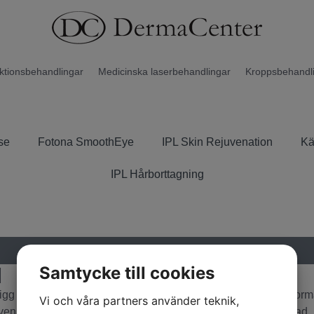
ektionsbehandlingar
Medicinska laserbehandlingar
Kroppsbehandl
se
Fotona SmoothEye
IPL Skin Rejuvenation
Kä
IPL Hårborttagning
Boka
Samtycke till cookies
M
gg på morgonen. Inga biverkningar, du kan äta, drick, tala norm
Vi och våra partners använder teknik,
även på dagarna då man blir piggare och känner sig mer utvilad.